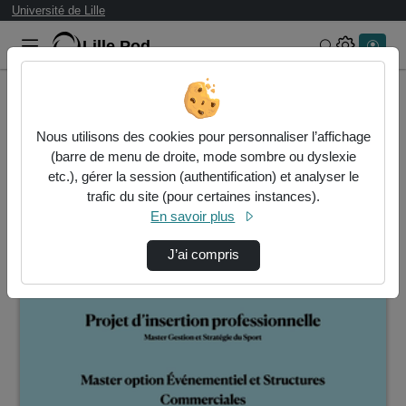
Université de Lille
Lille.Pod
Rechercher 
Accueil
Vidéos
Nous utilisons des cookies pour personnaliser l’affichage
8 vidéos trouvées
(barre de menu de droite, mode sombre ou dyslexie
etc.), gérer la session (authentification) et analyser le
Audio
Vidéo
Statistiques de vues
trafic du site (pour certaines instances).
En savoir plus
Direction de tri
↘
Tri
J’ai compris
00:13:17