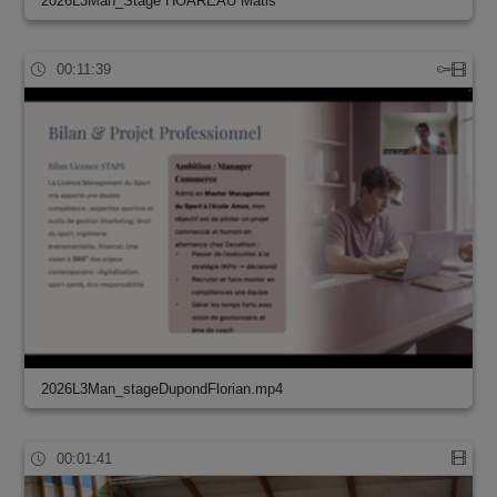
2026L3Man_Stage HOAREAU Matis
00:11:39
2026L3Man_stageDupondFlorian.mp4
00:01:41