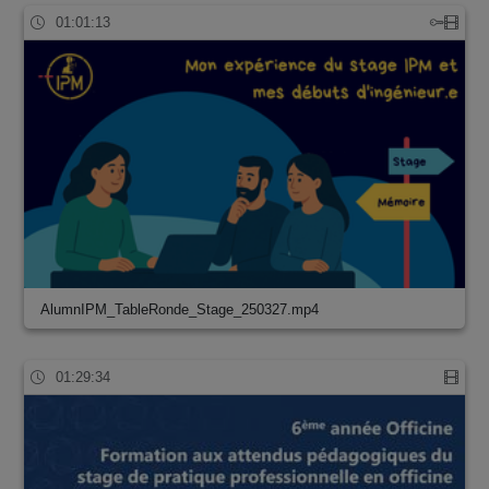
01:01:13
AlumnIPM_TableRonde_Stage_250327.mp4
01:29:34