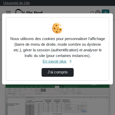
Université de Lille
Lille.Pod
Rechercher 
Accueil
Vidéos
Nous utilisons des cookies pour personnaliser l’affichage
5 vidéos trouvées
(barre de menu de droite, mode sombre ou dyslexie
etc.), gérer la session (authentification) et analyser le
Audio
Vidéo
Statistiques de vues
trafic du site (pour certaines instances).
En savoir plus
Direction de tri
↘
Tri
J’ai compris
00:24:47