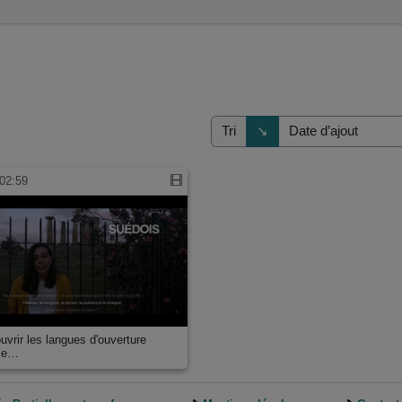
Direction de tri
↘
Tri
02:59
uvrir les langues d'ouverture
 le…