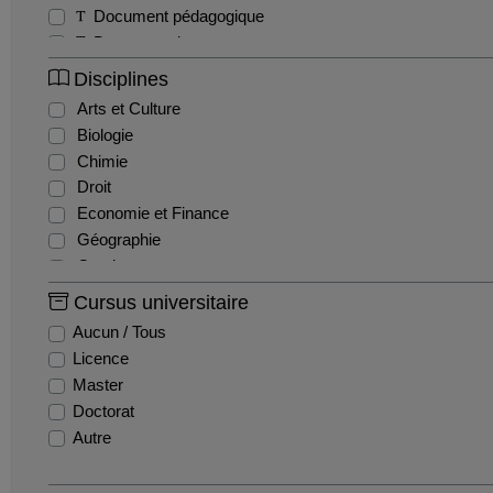
Document pédagogique
Documentaire
Exercice
Disciplines
Interview
Arts et Culture
Magazine
Biologie
Séminaire
Chimie
Sitcom / Fiction
Droit
Travaux étudiants
Economie et Finance
Tutoriel
Géographie
Webinaire
Gestion
Histoire
Cursus universitaire
Histoire de l'art
Aucun / Tous
Informatique
Licence
Ingénierie et Management de la Santé
Master
Innovation et recherche
Doctorat
Langues
Autre
Lettres
Mathématiques