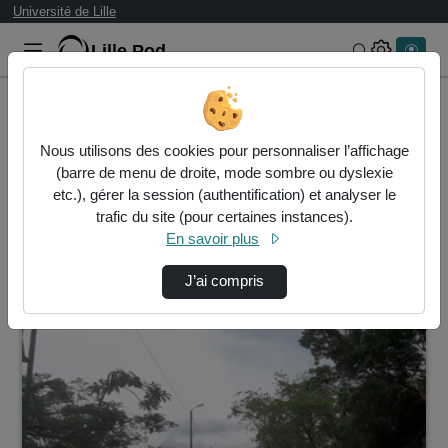
Université de Lille
Lille.Pod
Rechercher 
Accueil
Vidéos
Nous utilisons des cookies pour personnaliser l’affichage
3 vidéos trouvées
(barre de menu de droite, mode sombre ou dyslexie
etc.), gérer la session (authentification) et analyser le
Audio
Vidéo
Statistiques de vues
trafic du site (pour certaines instances).
En savoir plus
Direction de tri
↘
Tri
J’ai compris
00:04:30