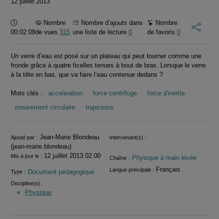
12 juillet 2013
Durée :
Nombre
Nombre d’ajouts dans
Nombre
00:02:08
de vues
315
une liste de lecture
0
de favoris
0
Un verre d’eau est posé sur un plateau qui peut tourner comme une
fronde grâce à quatre ficelles tenues à bout de bras. Lorsque le verre
à la tête en bas, que va faire l’eau contenue dedans ?
Mots clés :
acceleration
force centrifuge
force d'inertie
mouvement circulaire
trajectoire
Informations
Jean-Marie Blondeau
Ajouté par :
Intervenant(s) :
(jean-marie.blondeau)
12 juillet 2013 02:00
Mis à jour le :
Physique à main levée
Chaîne :
Français
Langue principale :
Document pédagogique
Type :
Discipline(s) :
Physique