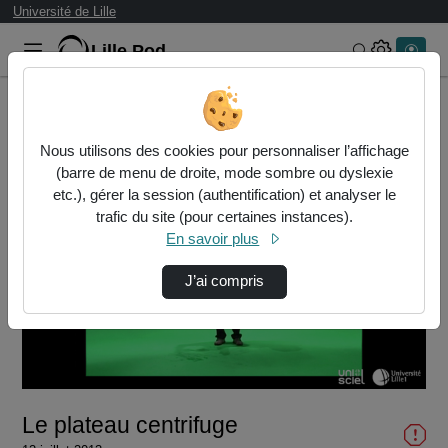
Université de Lille
Lille.Pod
Rechercher 
Accueil
Vidéos
Le plateau centrifuge
Nous utilisons des cookies pour personnaliser l’affichage
(barre de menu de droite, mode sombre ou dyslexie
etc.), gérer la session (authentification) et analyser le
trafic du site (pour certaines instances).
En savoir plus
J’ai compris
Lire
la
vidéo
Le plateau centrifuge