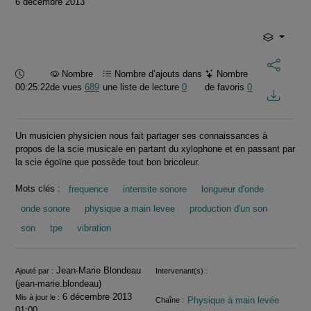
6 décembre 2013
Durée :
Nombre
Nombre d’ajouts dans
Nombre
00:25:22
de vues
689
une liste de lecture
0
de favoris
0
Un musicien physicien nous fait partager ses connaissances à
propos de la scie musicale en partant du xylophone et en passant par
la scie égoïne que possède tout bon bricoleur.
Mots clés :
frequence
intensite sonore
longueur d'onde
onde sonore
physique a main levee
production d'un son
son
tpe
vibration
Informations
Jean-Marie Blondeau
Ajouté par :
Intervenant(s) :
(jean-marie.blondeau)
6 décembre 2013
Mis à jour le :
Physique à main levée
Chaîne :
01:00