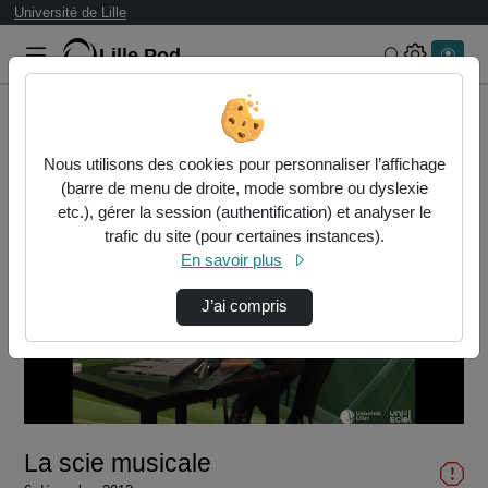
Université de Lille
Lille.Pod
Rechercher 
Accueil
Vidéos
La scie musicale
Nous utilisons des cookies pour personnaliser l’affichage
(barre de menu de droite, mode sombre ou dyslexie
etc.), gérer la session (authentification) et analyser le
trafic du site (pour certaines instances).
En savoir plus
J’ai compris
Lire
la
vidéo
La scie musicale