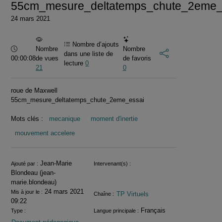
55cm_mesure_deltatemps_chute_2eme_
24 mars 2021
Nombre d’ajouts
Durée :
Nombre
Nombre
dans une liste de
00:00:08
de vues
de favoris
lecture
0
21
0
roue de Maxwell
55cm_mesure_deltatemps_chute_2eme_essai
Mots clés :
mecanique
moment d'inertie
mouvement accelere
Informations
Jean-Marie
Ajouté par :
Intervenant(s) :
Blondeau (jean-
marie.blondeau)
24 mars 2021
Mis à jour le :
TP Virtuels
Chaîne :
09:22
Français
Type :
Langue principale :