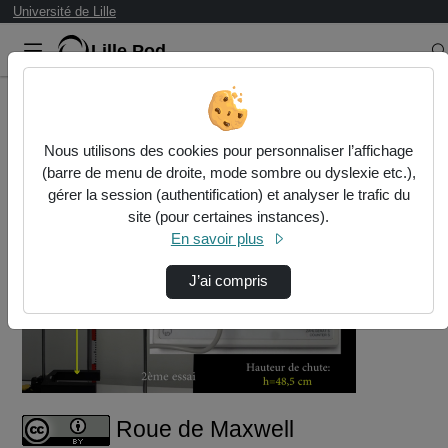
Université de Lille
Lille.Pod
Accueil
Vidéos
Roue de Maxwell
Nous utilisons des cookies pour personnaliser l’affichage
55cm_mesure_deltatemps_chute…
(barre de menu de droite, mode sombre ou dyslexie etc.),
gérer la session (authentification) et analyser le trafic du
site (pour certaines instances).
En savoir plus
J’ai compris
Lire
la
vidéo
Roue de Maxwell