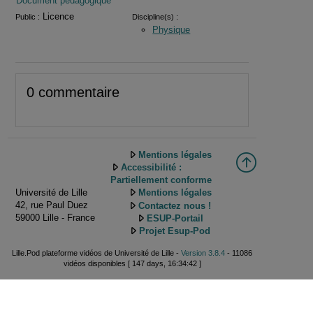
Document pédagogique
Licence
Public :
Discipline(s) :
Physique
0 commentaire
Mentions légales
Accessibilité :
Partiellement conforme
Université de Lille
Mentions légales
42, rue Paul Duez
Contactez nous !
59000 Lille - France
ESUP-Portail
Projet Esup-Pod
Lille.Pod plateforme vidéos de Université de Lille -
Version 3.8.4
- 11086
vidéos disponibles [ 147 days, 16:34:42 ]