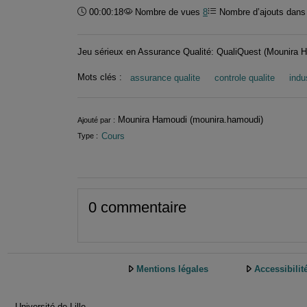
Durée :
00:00:18
Nombre de vues
8
Nombre d’ajouts dans 
Jeu sérieux en Assurance Qualité: QualiQuest (Mounira
Mots clés :
assurance qualite
controle qualite
indu
Informations
Mounira Hamoudi (mounira.hamoudi)
Ajouté par :
Cours
Type :
0 commentaire
Mentions légales
Accessibilit
Université de Lille