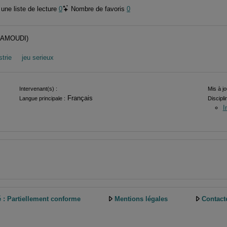
une liste de lecture
0
Nombre de favoris
0
 HAMOUDI)
strie
jeu serieux
Intervenant(s) :
Mis à jo
Français
Langue principale :
Discipli
I
é : Partiellement conforme
Mentions légales
Contact