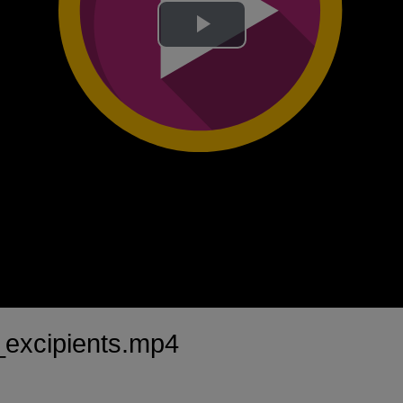
Lire
la
vidéo
excipients.mp4