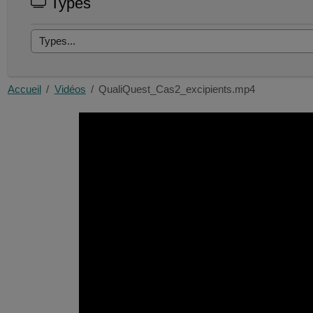
Types
Accueil
Vidéos
QualiQuest_Cas2_excipients.mp4