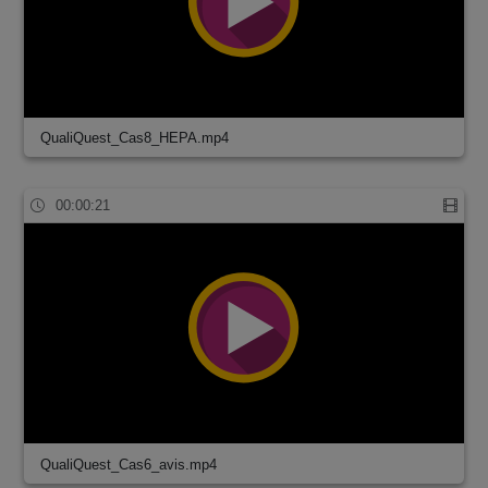
QualiQuest_Cas8_HEPA.mp4
00:00:21
QualiQuest_Cas6_avis.mp4