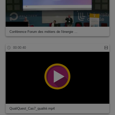
Conférence Forum des métiers de l'énergie …
00:00:40
QualiQuest_Cas7_qualité.mp4