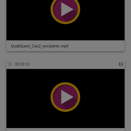
QualiQuest_Cas2_excipients.mp4
00:00:31