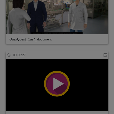
QualiQuest_Cas4_document
00:00:27