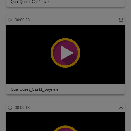
QualiQuest_Cas4_avis
00:00:23
QualiQuest_Cas11_Saynète
00:00:18