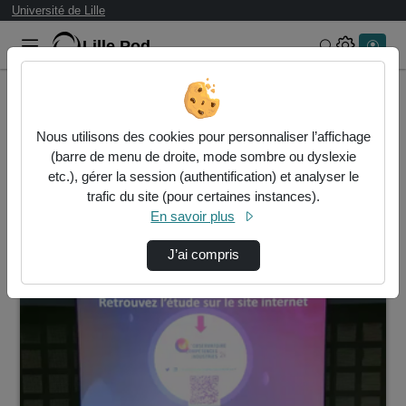
Université de Lille
Lille.Pod
Rechercher 
Accueil
Vidéos
Nous utilisons des cookies pour personnaliser l’affichage
25 vidéos trouvées
(barre de menu de droite, mode sombre ou dyslexie
etc.), gérer la session (authentification) et analyser le
Audio
Vidéo
Statistiques de vues
trafic du site (pour certaines instances).
En savoir plus
Direction de tri
↘
Tri
J’ai compris
00:23:01