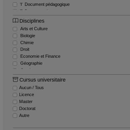
Document pédagogique
Documentaire
Exercice
Disciplines
Interview
Arts et Culture
Magazine
Biologie
Séminaire
Chimie
Sitcom / Fiction
Droit
Travaux étudiants
Economie et Finance
Tutoriel
Géographie
Webinaire
Gestion
Histoire
Cursus universitaire
Histoire de l'art
Aucun / Tous
Informatique
Licence
Ingénierie et Management de la Santé
Master
Innovation et recherche
Doctorat
Langues
Autre
Lettres
Mathématiques