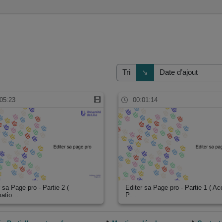
Direction de tri
↘
Tri
05:23
00:01:14
 sa Page pro - Partie 2 (
Editer sa Page pro - Partie 1 ( Ac
matio…
P…