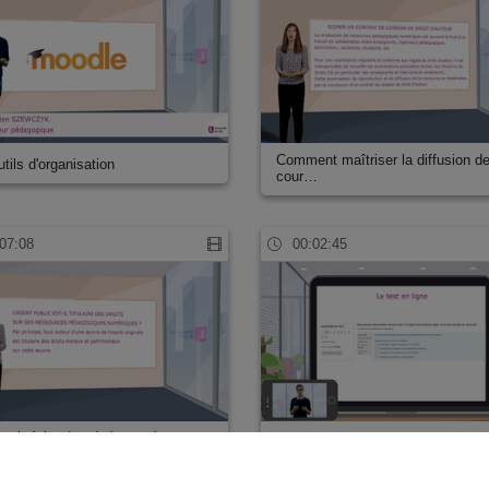
Comment maîtriser la diffusion d
tils d'organisation
cour…
07:08
00:02:45
t titulaire des droits sur la
Les outils d'évaluation
ou…