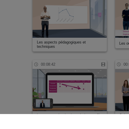
Les aspects pédagogiques et
Les ou
techniques
00:08:42
00:
La macro-scénarisation : écrire son fil
Qui es
co…
ress