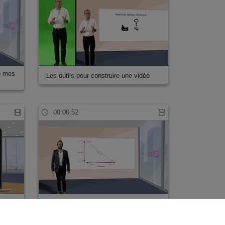
e mes
Les outils pour construire une vidéo
00:06:52
Panorama des cours numérisés