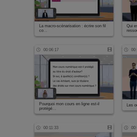
La macro-scénarisation : écrire son fil
Qui es
co…
ress
00:06:17
00:
Pourquoi mon cours en ligne est-il
Les ou
protégé…
00:11:33
00: